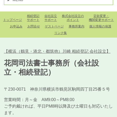
相続登記
会社設立
株式会社設立の
定款変更・
トップページ
サポート
サポート
ポイント
機関変更サポート
お申込み
お問合せ
ゲストページ
事務所案内
個人情報の保護
リンク集
【横浜（鶴見・港北・都筑他）川崎 相続登記 会社設立】
花岡司法書士事務所（会社設
立・相続登記）
〒230-0071 神奈川県横浜市鶴見区駒岡四丁目25番５号
営業時間：
月～金 AM9:00～PM8:00
ご予約戴ければ、平日PM8時以降及び土曜日も対応いたし
ます。